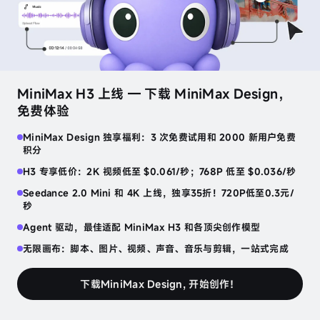
speech-2.8-hd
沉稳高管
生成音频
音
色
MiniMax H3 上线 — 下载 MiniMax Design，
设
找到属于你的那个声音
发现更多
计
免费体验
睡前低语
恐怖故事
哥布林的交易
MiniMax Design 独享福利：3 次免费试用和 2000 新用户免费
声
积分
日语
ASMR
英语
恐怖
英语
角色
音
克
H3 专享低价：2K 视频低至 $0.061/秒；768P 低至 $0.036/秒
隆
音乐与创意的完美邂逅
Seedance 2.0 Mini 和 4K 上线，独享35折！720P低至0.3元/
发现更多
秒
人
电子
R&B
流行
Agent 驱动，最佳适配 MiniMax H3 和各顶尖创作模型
声
提
无限画布：脚本、图片、视频、声音、音乐与剪辑，一站式完成
取
语音工具台
下载MiniMax Design, 开始创作！
人声提取