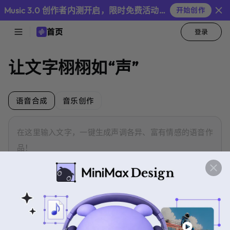
Audio
Music 3.0 创作者内测开启，限时免费活动继续
开始创作
首页
登录
首
页
让文字栩栩如“声”
音
色
库
语音合成
音乐创作
在这里输入文字，一键生成声调各异、富有情感的语音作
语
品！
音
最
合
新
成
新闻播报
说书
影视配音
音
乐
最
创
新
作