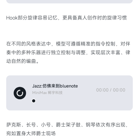
Hook部分旋律容易记忆，更具备真人创作时的旋律习惯
在不同的风格表达中，模型可遵循精准的指令控制，对伴
奏中的多种乐器进行独立控制与调整，实现层次丰富、律
动自然的编曲。
Jazz:仿佛来到bluenote
00:00
/
00:00
MiniMax 稀宇科技
萨克斯、长号、小号、爵士架子鼓、钢琴依次有序出现，
宛如置身大师爵士现场