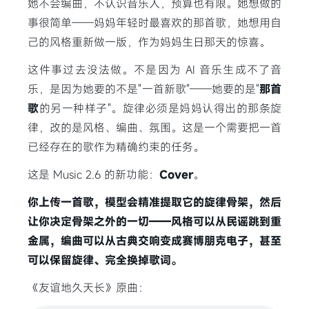
她不会编曲，不认识音乐人，预算也有限。她想做的
事很简单——妈妈年轻时最喜欢的那首歌，她想用自
己的风格重新做一版，作为妈妈生日那天的惊喜。
这件事过去没法做。不是因为 AI 音乐生成不了音
乐，是因为她要的不是"一首新歌"——她要的是"
那首
歌
的另一种样子"。旋律必须是妈妈认得出的那条旋
律，改的是风格、编曲、氛围。这是一个需要把一首
已经存在的歌作为精确约束的任务。
这是 Music 2.6 的新功能：
Cover
。
你上传一首歌，模型会精准提取它的旋律骨架，然后
让你决定骨架之外的一切——风格可以从民谣跳到重
金属，编曲可以从古典交响变成赛博朋克电子，甚至
可以保留旋律、完全换掉歌词。
《友谊地久天长》原曲：