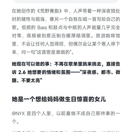
在她创作的《荒野赛跑》中，人声带着一种深夜独处
时的随性与倔强，像另一个自我在唱一首写给自己的
歌。低频的 Bass 和鼓点与中频的人声能量几乎完全
对等，高频被刻意压制在暖厚暗调里。放进咖啡馆
里，不会让任何人觉得烦，但偶尔会让某个客人停下
来，问一句"这首歌是谁唱的"。
她现在可以做的事：不再在歌单里挑来挑去，直接告
诉 2.6 她想要的情绪和氛围——"深夜感、都市、微
醺、不要太亮"
她是一个想给妈妈做生日惊喜的女儿
@NYX 是四个人里，以前最做不成自己那件事的一
个。