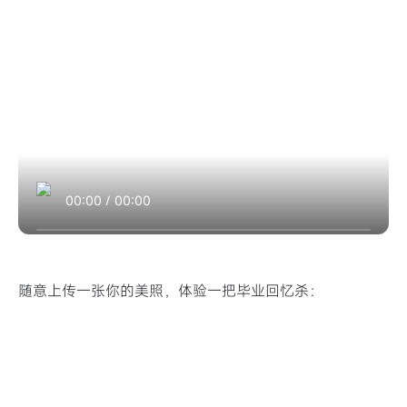
00:00
/
00:00
随意上传一张你的美照，体验一把毕业回忆杀：