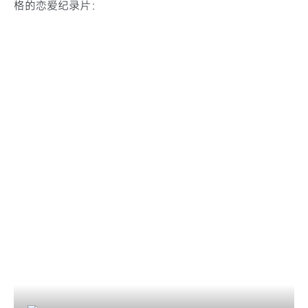
格的恋爱纪录片：