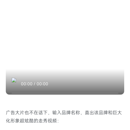
00:00
/
00:00
广告大片也不在话下，输入品牌名称，直出该品牌和巨大
化形象超炫酷的走秀视频：