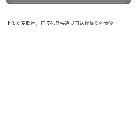
上传爱宠照片，直接化身快递员直送你最爱的食物：