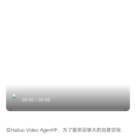
00:00
/
00:00
在Hailuo Video Agent中，为了提供足够大的创意空间，