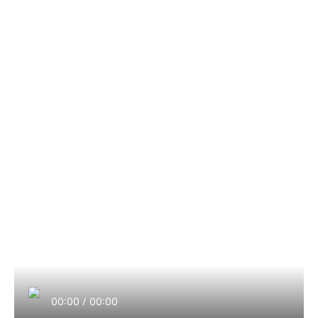
00:00
/
00:00