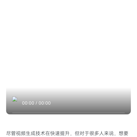
00:00
/
00:00
尽管视频生成技术在快速提升，但对于很多人来说，想要