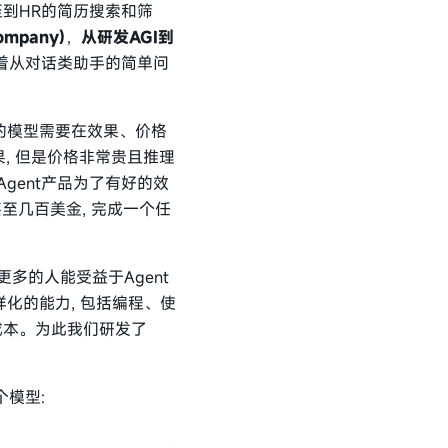
到HR的简历搜索和筛
ompany)
，
从研发AGI到
代表着从对话类助手的简单问
的模型需要在效果、价格
果, 但是价格非常贵且推理
gent产品为了有好的效
甚至几百美金, 完成一个任
多的人能受益于Agent
常多样化的能力, 包括编程、使
成本。为此我们研发了
个模型: