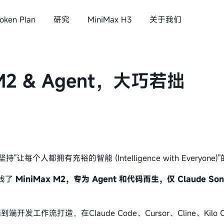
oken Plan
研究
MiniMax H3
关于我们
语音&音乐
 M2 & Agent，大巧若拙
与所有人共创智能
x H3
MiniMax Speech 2.8
MiniMax Music 3.0
公司介绍
持"让每个人都拥有充裕的智能 (Intelligence with Everyone
新闻
线了
MiniMax M2，专为 Agent 和代码而生，仅 Claude So
投资者关系
加入我们
端开发工作流打造，在Claude Code、Cursor、Cline、Kilo 