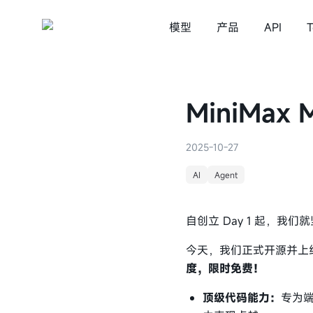
模型
产品
API
T
MiniMax Code
语言模型
视频生成
MiniMax Design
MiniMax
语音
MiniMax M3
MiniMa
星野
2025-10-27
MiniMax M2.7
AI
Agent
MiniMax M2.5
自创立 Day 1 起，我们就坚
今天，我们正式开源并上
度，限时免费！
顶级代码能力：
专为端到