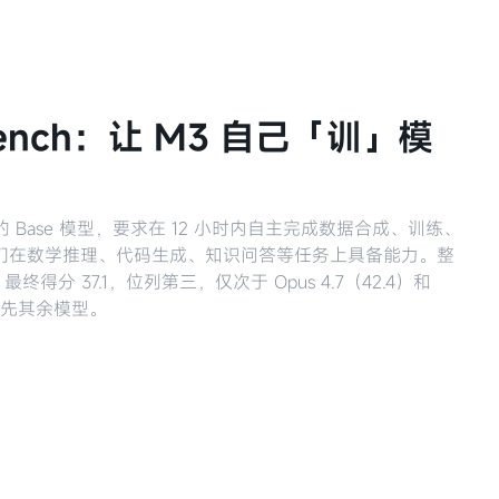
nBench：让 M3 自己「训」模
的 Base 模型，要求在 12 小时内自主完成数据合成、训练、
们在数学推理、代码生成、知识问答等任务上具备能力。整
得分 37.1，位列第三，仅次于 Opus 4.7（42.4）和
显领先其余模型。