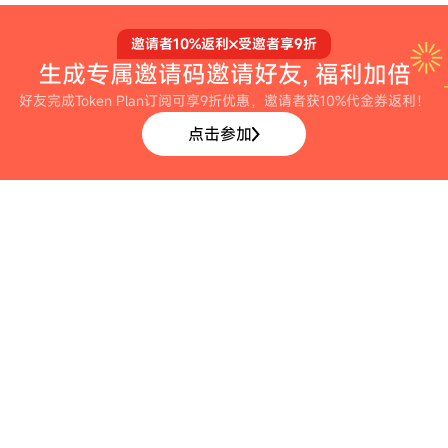
邀请者10%返利
受邀者享9折
生成专属邀请码
邀请好友, 福利加倍
好友完成Token Plan订阅可享9折优惠，邀请者获10%代金券返利！
点击参加
DEVELOPER TOOLS
赋予开发者选择权
卓越的工具脚手架泛化能力