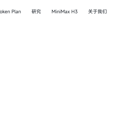
oken Plan
研究
MiniMax H3
关于我们
MiniMax
M3
语音&音乐
与所有人共创智能
x H3
MiniMax Speech 2.8
MiniMax Music 3.0
公司介绍
 Token Plan
去 MiniMax Code 体验
阅读
新闻
投资者关系
加入我们