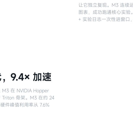
让它独立复现。M3 连续运行近
图表，成功跑通核心实验。
+ 实验日志一次性进窗口，
，9.4× 加速
 NVIDIA Hopper
ton 骨架。M3 在约 24
，将硬件峰值利用率从 7.6%