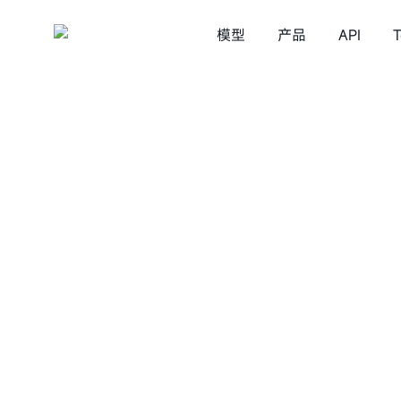
模型
产品
API
T
MiniMax Code
语言模型
视频生成
MiniMax Design
语音
MiniMax M3
MiniMa
星野
MiniMax M2.7
MiniMax M2.5
API &
性能基准测试