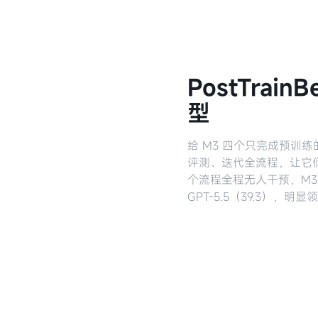
PostTrai
型
给 M3 四个只完成预训练
评测、迭代全流程，让它
个流程全程无人干预，M3 最终
GPT-5.5（39.3），明