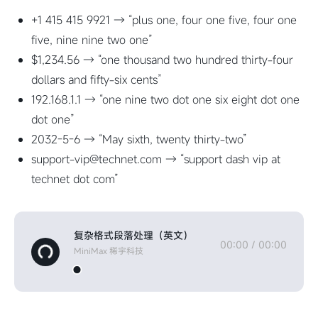
+1 415 415 9921 → “plus one, four one five, four one
five, nine nine two one”
$1,234.56 → “one thousand two hundred thirty-four
dollars and fifty-six cents”
192.168.1.1 → “one nine two dot one six eight dot one
dot one”
2032-5-6 → “May sixth, twenty thirty-two”
support-vip@technet.com → “support dash vip at
technet dot com”
复杂格式段落处理（英文）
00:00
/
00:00
MiniMax 稀宇科技